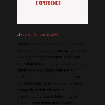
EXPERIENCE
By
admin
January 23, 2019
Ut enim ad minim veniam, quis nostrud
exercitation ullamco laboris nisi ut aliquip
ex ea commodo consequat. Duis aute
irure dolor in enderit in voluptate velit esse
cillum dolore eu fugiat nulla pariatur
excepteur sint occaecat cupidatat non
proident. Lorem ipsum dolor sit amet tetur
iscing elit, sed do eiusmod tempor
incididunt ut labore et dolore magna
aliqua. Lorem ipsum dolor sit amet,