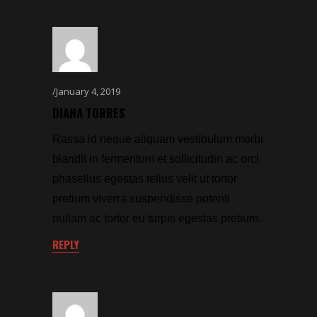
January 4, 2019
DIANA TORRES
Rassa id neque aliquam vestibulum morbi
blandit in fermentum et sollicitudin ac orci
phasellus egestas tellus velit ut tortor
pretium viverra suspendisse potenti
nullam ac tortor eu turpis egestas pretium.
REPLY