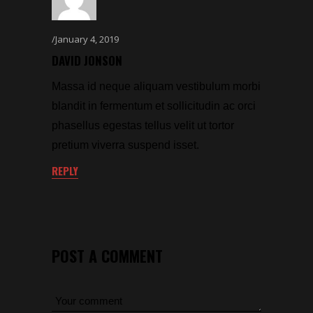
January 4, 2019
DAVID JONSON
Massa id neque aliquam vestibulum morbi
blandit in fermentum et sollicitudin ac orci
phasellus egestas tellus velit ut tortor
pretium viverra suspend isset.
REPLY
POST A COMMENT